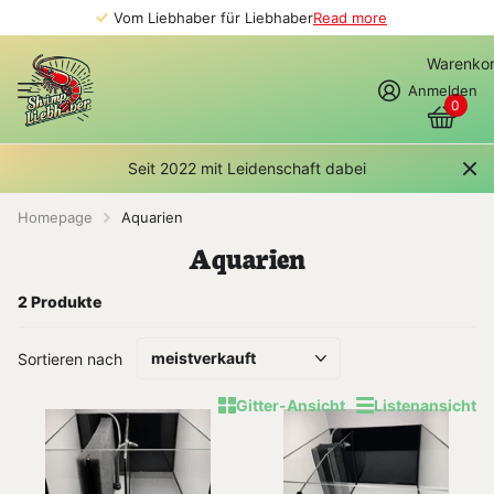
Vom Liebhaber für Liebhaber
Read more
Warenko
Anmelden
0
Seit 2022 mit Leidenschaft dabei
Homepage
Aquarien
Aquarien
2 Produkte
Sortieren nach
Gitter-Ansicht
Listenansicht