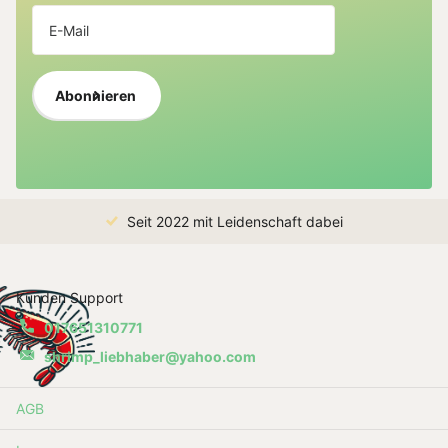
Abonnieren
Seit 2022 mit Leidenschaft dabei
Kunden Support
017651310771
shrimp_liebhaber@yahoo.com
AGB