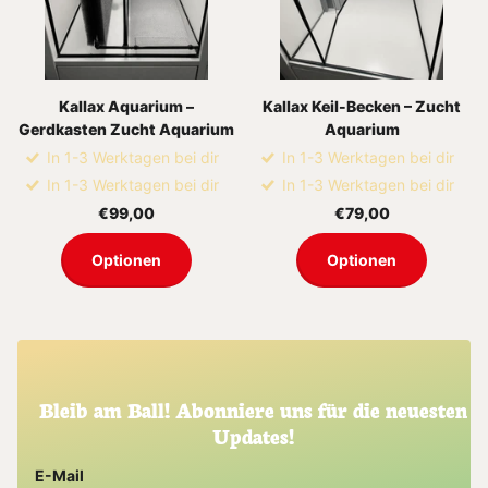
Kallax Aquarium –
Kallax Keil-Becken – Zucht
Gerdkasten Zucht Aquarium
Aquarium
In 1-3 Werktagen bei dir
In 1-3 Werktagen bei dir
In 1-3 Werktagen bei dir
In 1-3 Werktagen bei dir
€99,00
€79,00
Optionen
Optionen
Bleib am Ball! Abonniere uns für die neuesten
Updates!
E-Mail